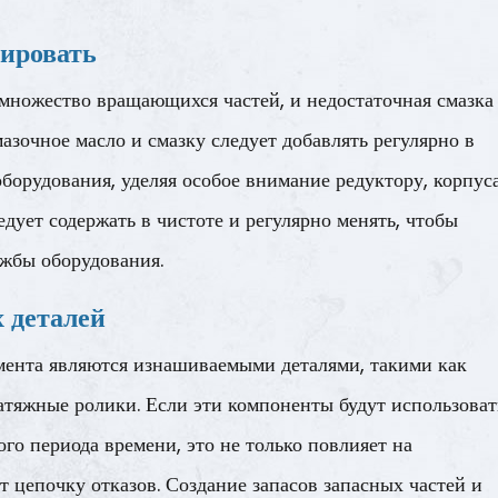
рировать
множество вращающихся частей, и недостаточная смазка
азочное масло и смазку следует добавлять регулярно в
оборудования, уделяя особое внимание редуктору, корпус
дует содержать в чистоте и регулярно менять, чтобы
ужбы оборудования.
 деталей
мента являются изнашиваемыми деталями, такими как
атяжные ролики. Если эти компоненты будут использоват
го периода времени, это не только повлияет на
т цепочку отказов. Создание запасов запасных частей и