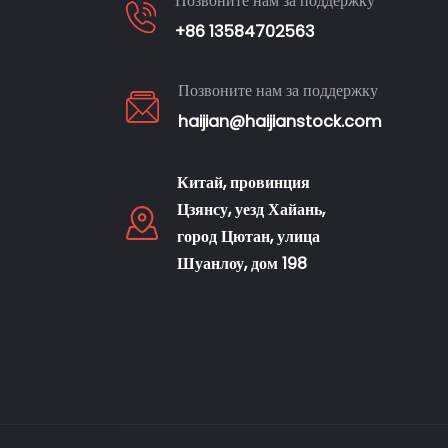
Позвоните нам за поддержку
+86 13584702563
Позвоните нам за поддержку
haijian@haijianstock.com
Китай, провинция
Цзянсу, уезд Хайань,
город Цютан, улица
Шуанлоу, дом 198