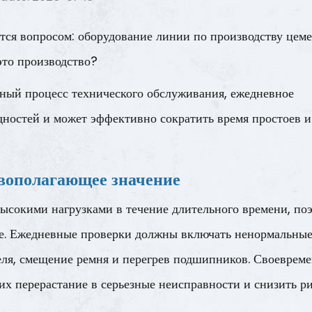
тся вопросом:
оборудование линии по производству цем
это производство?
нный процесс технического обслуживания, ежедневное
дностей и может эффективно сократить время простоев и
вополагающее значение
ысокими нагрузками в течение длительного времени, по
е. Ежедневные проверки должны включать ненормальны
еля, смещение ремня и перегрев подшипников. Своеврем
х перерастание в серьезные неисправности и снизить р