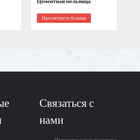
Цементная мельница
Ро
Просмотреть больше
П
ые
Связаться с
и
нами