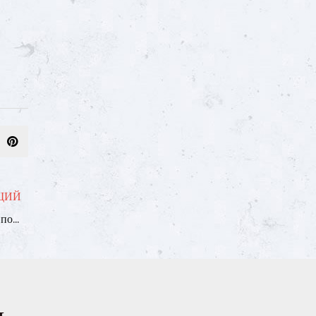
ЩИЙ
нта?
ы