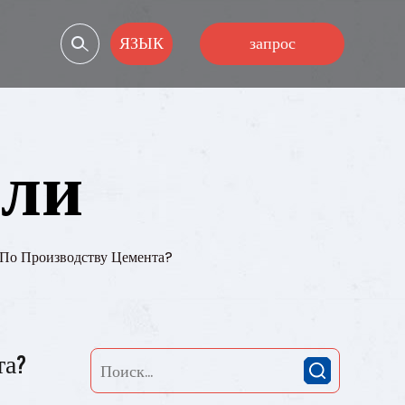
ЯЗЫК
запрос
сли
По Производству Цемента?
та?