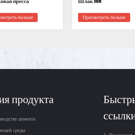
овая пресса
Шлак VRM
мотреть больше
Просмотреть больше
ия продукта
Быстр
ссылк
зводству цемента
ающей среды
>