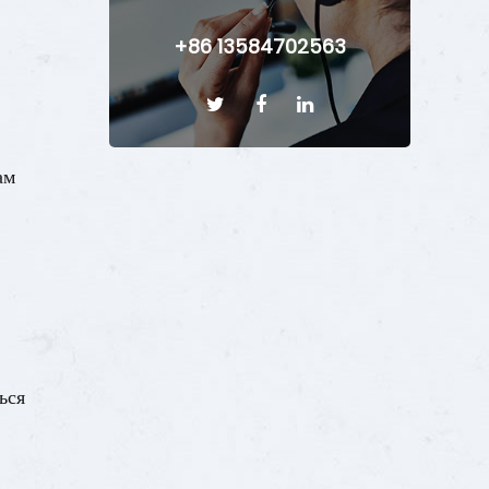
+86 13584702563
ам
ься