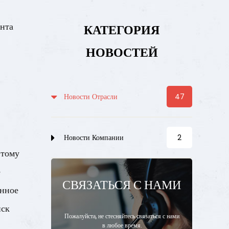
ента
КАТЕГОРИЯ
НОВОСТЕЙ
Новости Отрасли
47
Новости Компании
2
этому
е
СВЯЗАТЬСЯ С НАМИ
енное
иск
Пожалуйста, не стесняйтесь связаться с нами
в любое время.