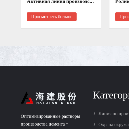
Процесс оборудования для линии производства цемента
Активная линия производства извести
Ролик
Просмотреть больше
Прос
Категор
>
Линия по прои
Оптимизированные растворы
>
производства цемента -
Охрана окруж