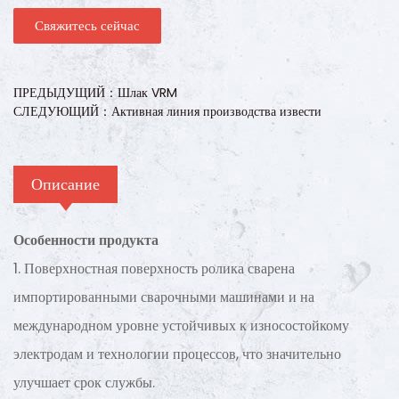
износу слой более удобен для ремонта.
Свяжитесь сейчас
ПРЕДЫДУЩИЙ：Шлак VRM
СЛЕДУЮЩИЙ：Активная линия производства извести
Описание
Особенности продукта
1. Поверхностная поверхность ролика сварена
импортированными сварочными машинами и на
международном уровне устойчивых к износостойкому
электродам и технологии процессов, что значительно
улучшает срок службы.