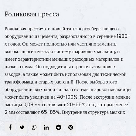
Роликовая пресса
Роликовая пресса-это новый тип энергосберегающего
оборудования из цемента, разработанного в середине 1980-
х годов. Он может полностью или частично заменить
высокоэнергетическую систему шариковых мельниц, и
имеет характеристики меньших расходных материалов и
низкого шума. Он подходит для строительства новых
заводов, а также может быть использован для технической
трансформации старых растений. После выбора этого
оборудования выходной сигнал системы шаровой мельницы
может быть увеличен на 40-100%. После экструзии мелкие
частицы 0,08 мм составляют 20-55%, а те, которые менее
2 мм составляют 65-85%. Внутренняя структура мелких
частиц полна многих крошечных трещин из -за экструзии,
и измельчаемость значительно улучшена. Поверхность
ролика принимает горячее покрытие, а устойчивый к