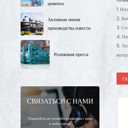
Особ
цемента
1. Ни
2. Бы
Активная линия
3. Си
производства извести
4. Не
5. Ле
Роликовая пресса
мате
Ос
СВЯЗАТЬСЯ С НАМИ
Пожалуйста, не стесняйтесь связаться с нами
в любое время.