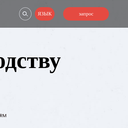
ЯЗЫК
запрос
одству
VRM