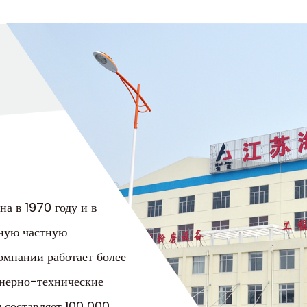
а в 1970 году и в
ьную частную
омпании работает более
енерно-технические
 составляет 100 000