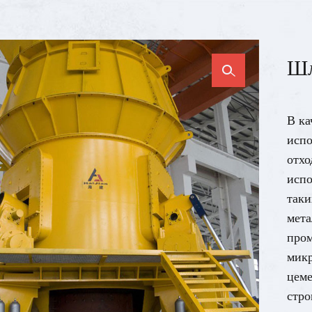
Шл
В ка
испо
отхо
испо
таки
мета
про
микр
цеме
стро