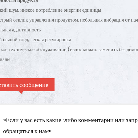
енности продукта
акти
прим
зкий шум, низкое потребление энергии единицы
прои
стрый отклик управления продуктом, небольшая вибрация от нач
умен
льная адаптивность
большой след, легкая регулировка
гкое техническое обслуживание (износ можно заменить без дем
риалы
тавить сообщение
«Если у вас есть какие -либо комментарии или запр
обращаться к нам»