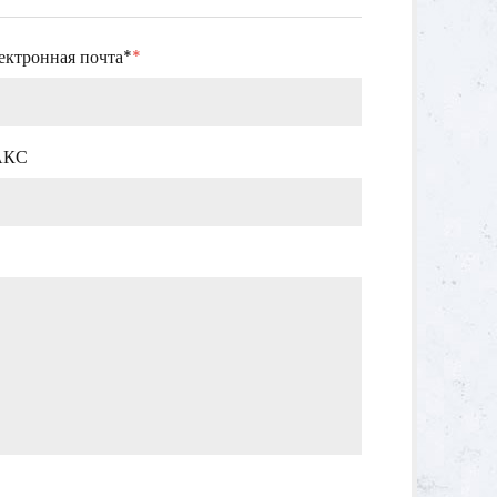
ектронная почта*
*
АКС