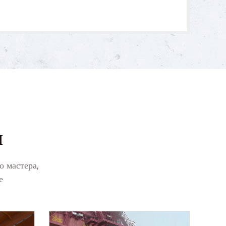
ы
о мастера,
е