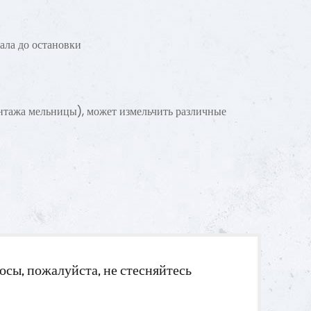
вность шлака и делает его высококачественной
есей, которая не только снижает стоимость
зводства строительных материалов, но и
ала до остановки
ьшает выбросы углерода.
онтажа мельницы), может измельчить различные
осы, пожалуйста, не стесняйтесь