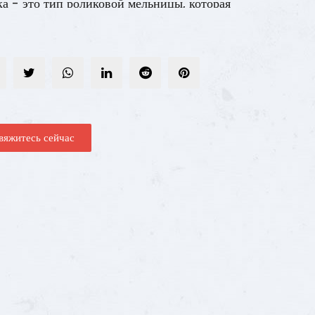
а - это тип роликовой мельницы, которая
т быть оснащена 2, 3 или 4 шлифовальными
ками в соответствии с требованиями. Каждый
овальный ролик состоит из фиксированного
га -рокера, кронштейна для установки рычага
ра и гидравлической системы с образованием
ности шлифования. Этот мощный блок
вяжитесь сейчас
ставляет собой интегральный тип или
дартный компонент, который может быть
оложен в два, три или четыре компонента
уг шлифовального диска. Он принимает новую
ологию шлифования на роликах, интегрировал
ление, сушки, шлифование и оценку
спорта. Благодаря прокату вертикального
овального диска и шлифовального ролика,
 тонко измельчен, что значительно улучшает