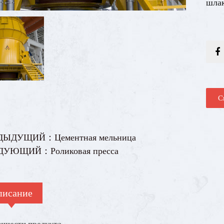
шлак
може
роли
шлиф
рыча
роке
мощ
С
пред
стан
расп
ДЫДУЩИЙ：Цементная мельница
вокр
ДУЮЩИЙ：Роликовая пресса
техн
дроб
тран
писание
шлиф
шлак