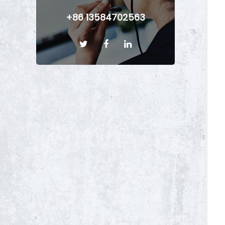
+86 13584702563