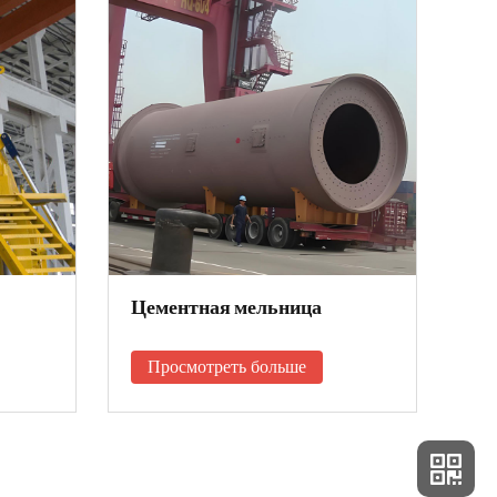
Цементная мельница
Ро
Просмотреть больше
П